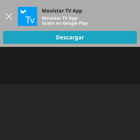
Iniciar sesión
Movistar TV App
B
Movistar TV App
Gratis en Google Play
Descargar