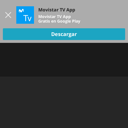
Iniciar sesión
Movistar TV App
B
Movistar TV App
Gratis en Google Play
Descargar