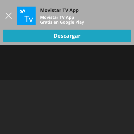
Iniciar sesión
Movistar TV App
B
Movistar TV App
Gratis en Google Play
Descargar