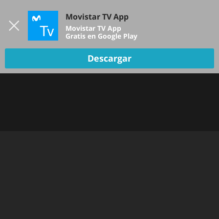
Iniciar sesión
Movistar TV App
B
Movistar TV App
Gratis en Google Play
Descargar