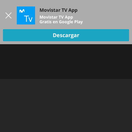
Iniciar sesión
Movistar TV App
B
Movistar TV App
Gratis en Google Play
Descargar