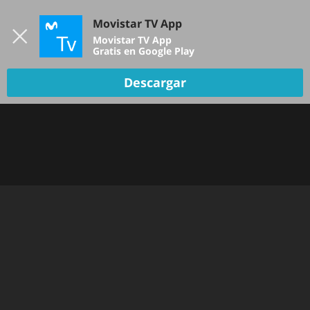
Iniciar sesión
Movistar TV App
B
Movistar TV App
Gratis en Google Play
TV EN VIVO
Descargar