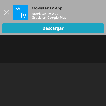
Iniciar sesión
Movistar TV App
B
Movistar TV App
Gratis en Google Play
Descargar