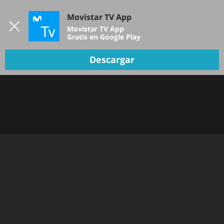
Iniciar sesión
Movistar TV App
B
Movistar TV App
Gratis en Google Play
Descargar