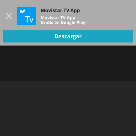
Iniciar sesión
Movistar TV App
B
Movistar TV App
Gratis en Google Play
Descargar