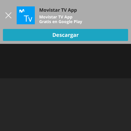
Iniciar sesión
Movistar TV App
B
Movistar TV App
Gratis en Google Play
Descargar