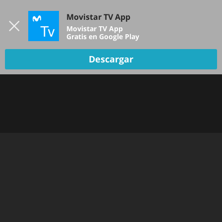
Iniciar sesión
Movistar TV App
B
Movistar TV App
Gratis en Google Play
Descargar