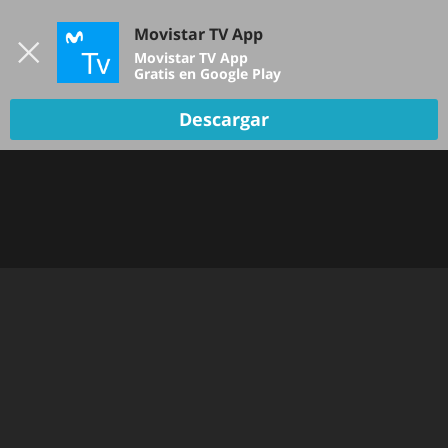
Iniciar sesión
Movistar TV App
B
Movistar TV App
Gratis en Google Play
Descargar