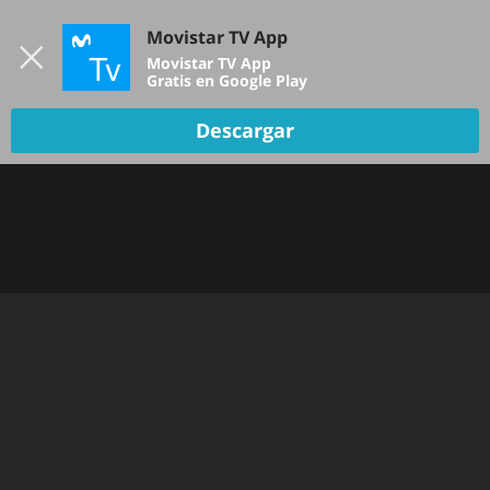
Iniciar sesión
Movistar TV App
B
Movistar TV App
Gratis en Google Play
TV EN VIVO
Descargar