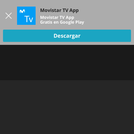
Iniciar sesión
Movistar TV App
B
Movistar TV App
Gratis en Google Play
Descargar