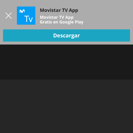
Iniciar sesión
Movistar TV App
B
Movistar TV App
Gratis en Google Play
Descargar