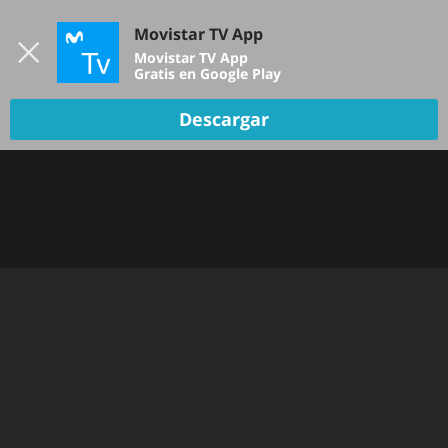
Iniciar sesión
Movistar TV App
B
Movistar TV App
Gratis en Google Play
Descargar