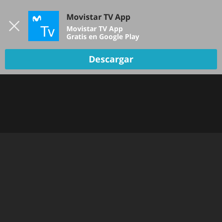
Iniciar sesión
Movistar TV App
B
Movistar TV App
Gratis en Google Play
Descargar