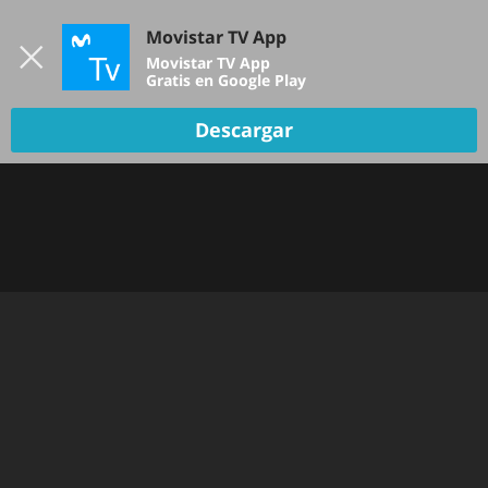
Iniciar sesión
Movistar TV App
B
Movistar TV App
Gratis en Google Play
TV EN VIVO
Descargar