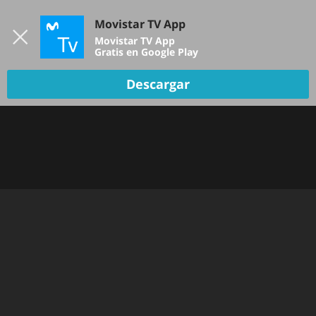
Iniciar sesión
Movistar TV App
B
Movistar TV App
Gratis en Google Play
Descargar