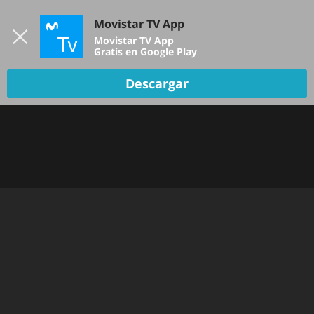
Iniciar sesión
Movistar TV App
B
Movistar TV App
Gratis en Google Play
Descargar