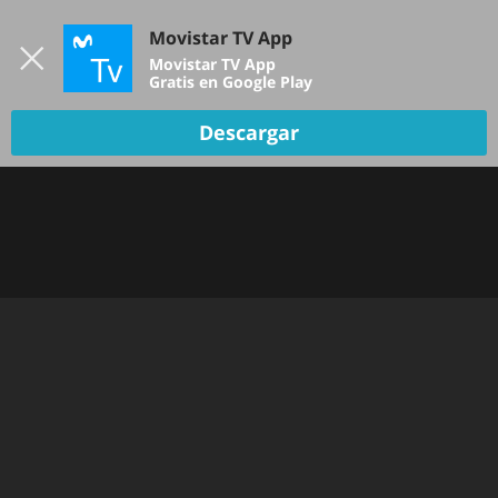
Iniciar sesión
Movistar TV App
B
Movistar TV App
Gratis en Google Play
Descargar