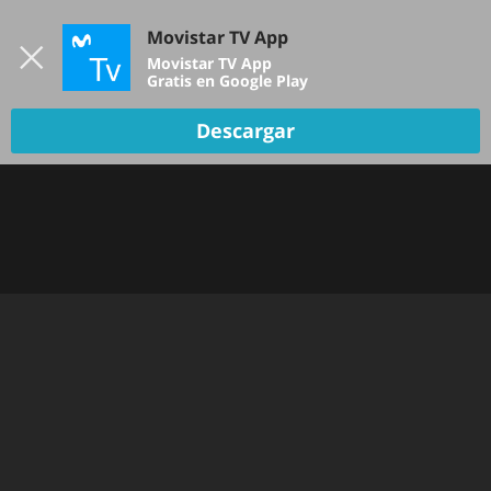
Iniciar sesión
Movistar TV App
B
Movistar TV App
Gratis en Google Play
Descargar