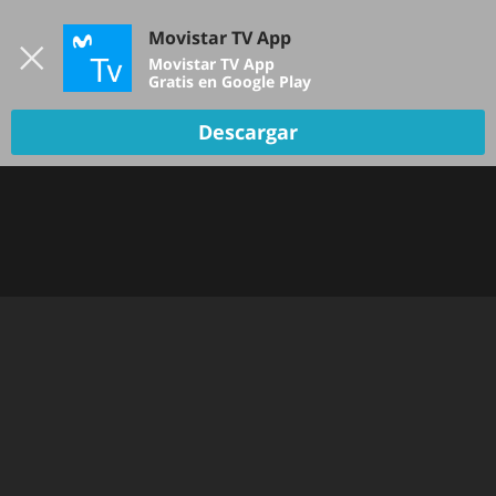
Iniciar sesión
Movistar TV App
B
Movistar TV App
Gratis en Google Play
TV EN VIVO
Descargar