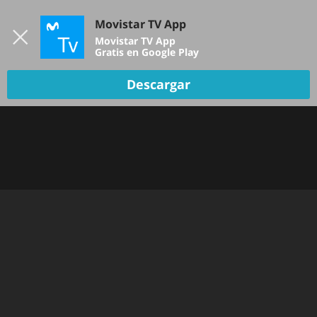
Iniciar sesión
Movistar TV App
B
Movistar TV App
Gratis en Google Play
TV EN VIVO
Descargar