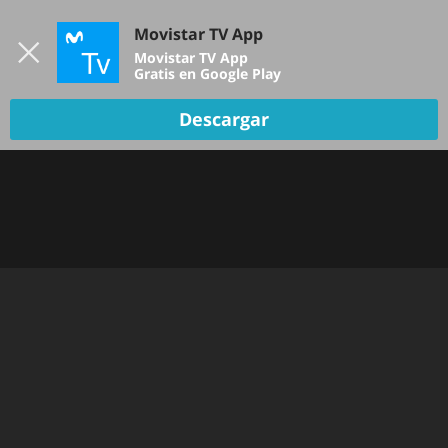
Iniciar sesión
Movistar TV App
B
Movistar TV App
Gratis en Google Play
Descargar