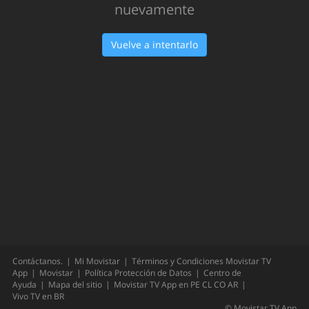
nuevamente
Vuelve a intentarlo
Contáctanos.
Mi Movistar
Términos y Condiciones Movistar TV
App
Movistar
Política Protección de Datos
Centro de
Ayuda
Mapa del sitio
Movistar TV App en
PE
CL
CO
AR
Vivo TV en
BR
©
Movistar TV App