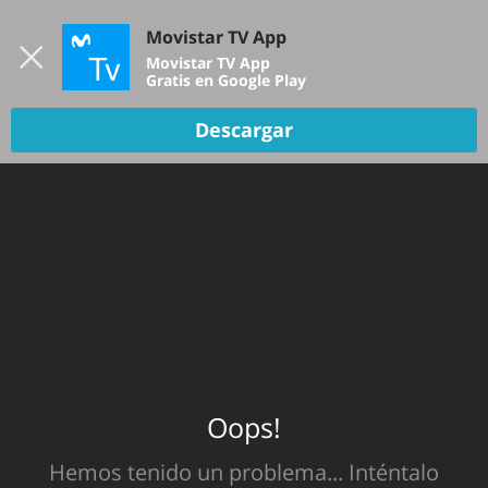
Iniciar sesión
Movistar TV App
B
Movistar TV App
Gratis en Google Play
TV EN VIVO
Descargar
Oops!
Hemos tenido un problema... Inténtalo