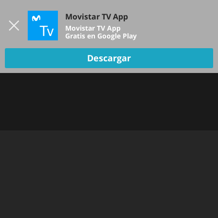
Iniciar sesión
Movistar TV App
B
Movistar TV App
Gratis en Google Play
Descargar