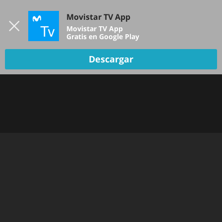
Iniciar sesión
Movistar TV App
B
Movistar TV App
Gratis en Google Play
Descargar