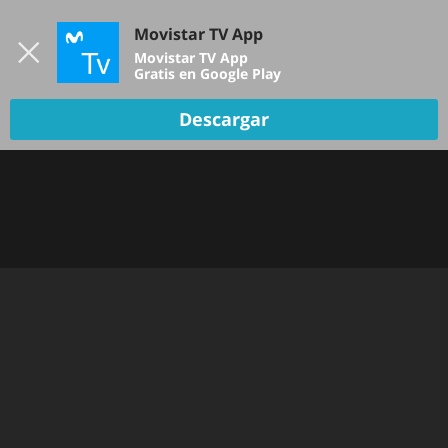
Iniciar sesión
Movistar TV App
B
Movistar TV App
Gratis en Google Play
Descargar