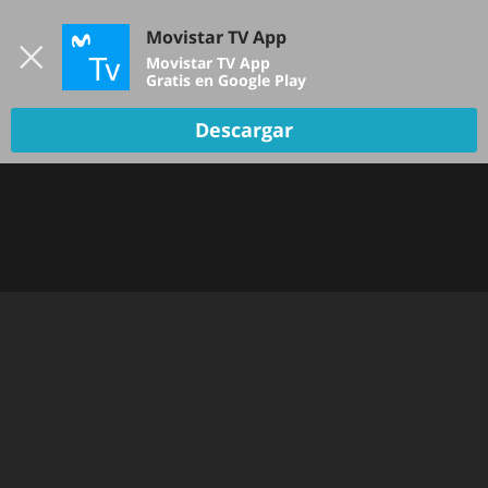
Iniciar sesión
Movistar TV App
B
Movistar TV App
Gratis en Google Play
TV EN VIVO
Descargar