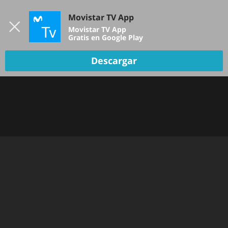
Iniciar sesión
Movistar TV App
B
Movistar TV App
Gratis en Google Play
Descargar