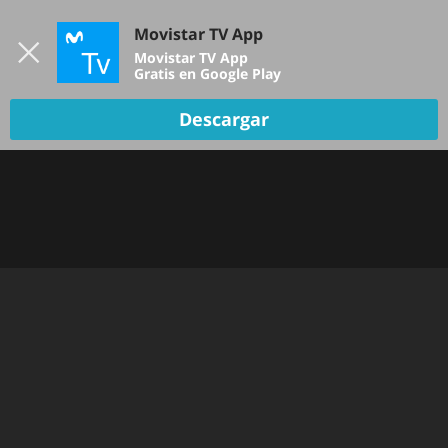
Iniciar sesión
Movistar TV App
B
Movistar TV App
Gratis en Google Play
Descargar