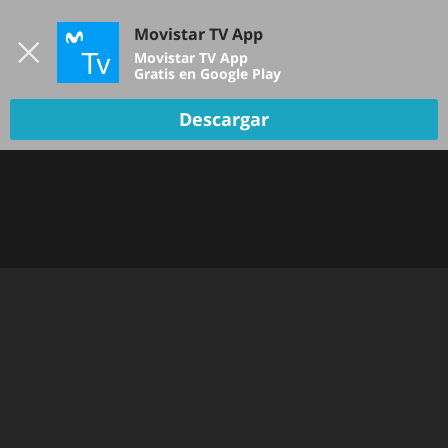
Iniciar sesión
Movistar TV App
B
Movistar TV App
Gratis en Google Play
Descargar