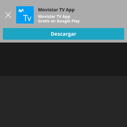
Iniciar sesión
Movistar TV App
B
Movistar TV App
Gratis en Google Play
Descargar