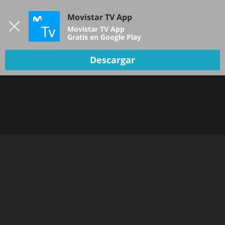
Iniciar sesión
Movistar TV App
B
Movistar TV App
Gratis en Google Play
Descargar