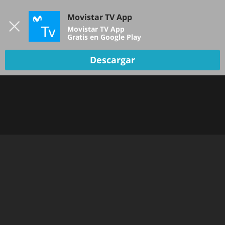
Iniciar sesión
Movistar TV App
B
Movistar TV App
Gratis en Google Play
Descargar