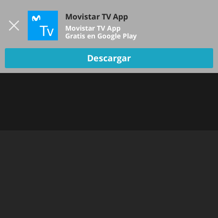
Iniciar sesión
Movistar TV App
B
Movistar TV App
Gratis en Google Play
TV EN VIVO
Descargar