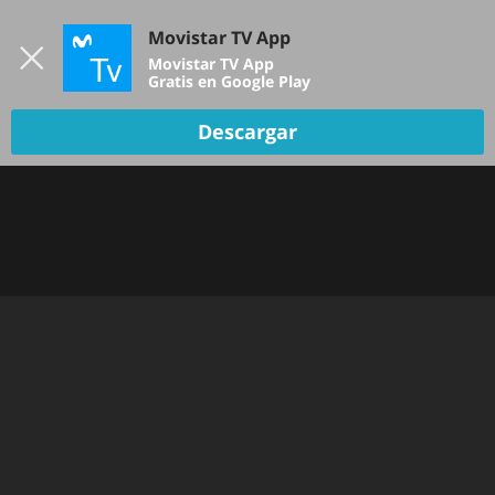
Iniciar sesión
Movistar TV App
B
Movistar TV App
Gratis en Google Play
TV EN VIVO
Descargar