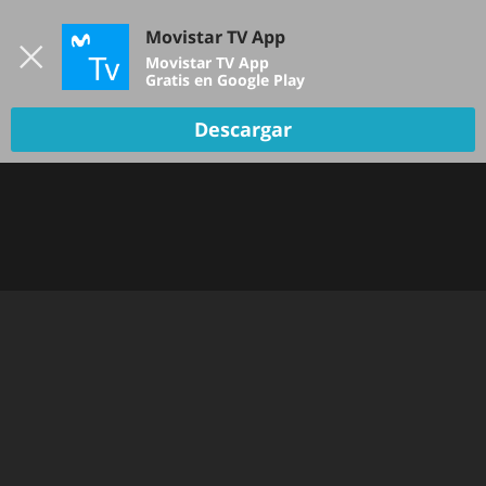
Iniciar sesión
Movistar TV App
B
Movistar TV App
Gratis en Google Play
TV EN VIVO
Descargar