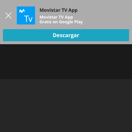
Iniciar sesión
Movistar TV App
B
Movistar TV App
Gratis en Google Play
Descargar