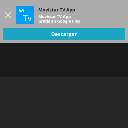
Iniciar sesión
Movistar TV App
B
Movistar TV App
Gratis en Google Play
DEPORTES
Descargar
NOTICIAS
PELÍCULAS Y SERIES
KIDS