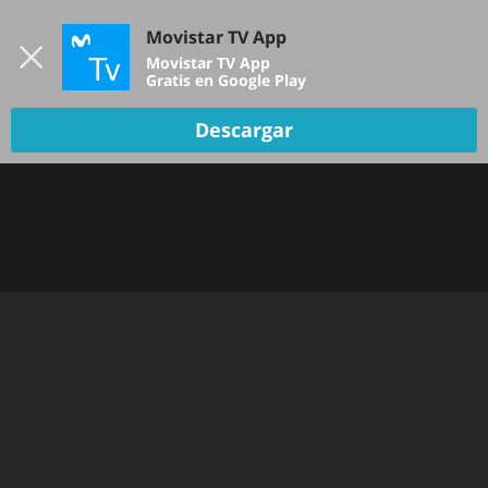
Iniciar sesión
Movistar TV App
B
Movistar TV App
Gratis en Google Play
Descargar