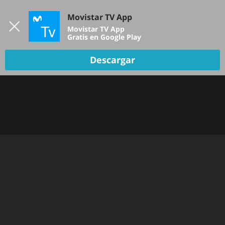
Iniciar sesión
Movistar TV App
B
Movistar TV App
Gratis en Google Play
Descargar