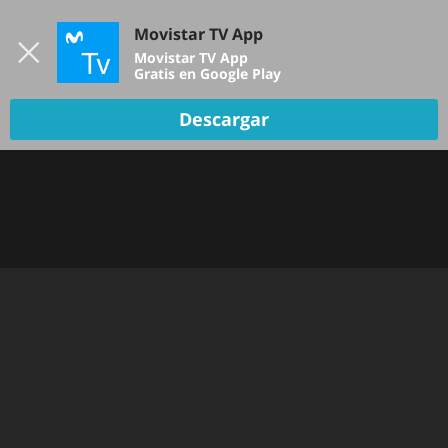
Iniciar sesión
Movistar TV App
B
Movistar TV App
Gratis en Google Play
Descargar