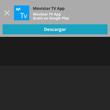
Iniciar sesión
Movistar TV App
B
Movistar TV App
Gratis en Google Play
Descargar