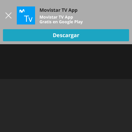
Iniciar sesión
Movistar TV App
B
Movistar TV App
Gratis en Google Play
TV EN VIVO
Descargar