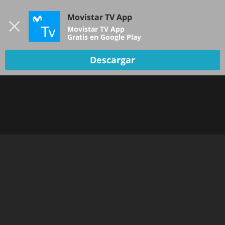
Iniciar sesión
Movistar TV App
B
Movistar TV App
Gratis en Google Play
Descargar