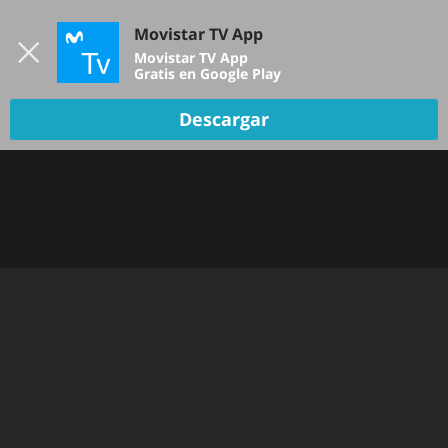
Iniciar sesión
Movistar TV App
B
Movistar TV App
Gratis en Google Play
Descargar