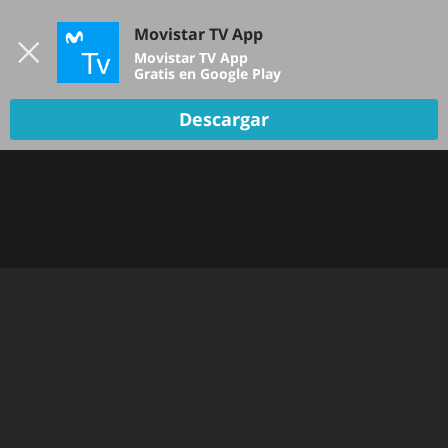
Iniciar sesión
Movistar TV App
B
Movistar TV App
Gratis en Google Play
Descargar