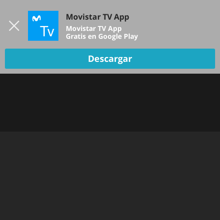
Iniciar sesión
Movistar TV App
B
Movistar TV App
Gratis en Google Play
Descargar